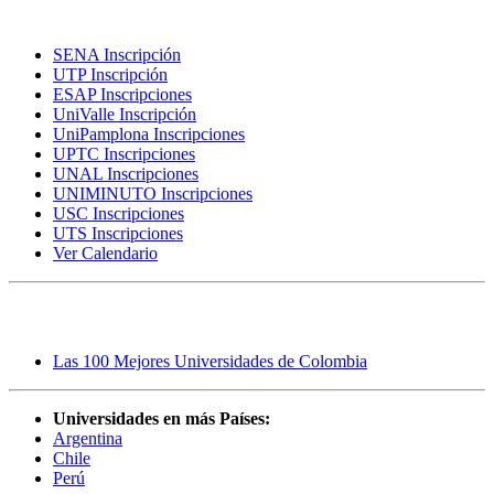
Inscripciones
SENA Inscripción
UTP Inscripción
ESAP Inscripciones
UniValle Inscripción
UniPamplona Inscripciones
UPTC Inscripciones
UNAL Inscripciones
UNIMINUTO Inscripciones
USC Inscripciones
UTS Inscripciones
Ver Calendario
Rankings
Las 100 Mejores Universidades de Colombia
Universidades en más Países:
Argentina
Chile
Perú