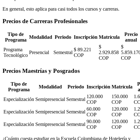
En general, esto aplica para casi todos los cursos y carreras.
Precios de Carreras Profesionales
Tipo de
Precio
Modalidad
Periodo
Inscripción
Matrícula
Programa
anual
$
$
Programa
$ 89.221
Presencial
Semestral
2.929.858
5.859.17
Tecnológico
COP
COP
COP
Precios Maestrías y Posgrados
Tipo de
P
Modalidad
Periodo
Inscripción
Matrícula
Programa
120.000
150.000
1.
Especialización
Semipresencial
Semestral
COP
COP
C
60.000
120.000
1.
Especialización
Semipresencial
Semestral
COP
COP
C
90.000
120.000
1.
Especialización
Semipresencial
Semestral
COP
COP
C
¿Cuánto cuesta estudiar en la Escuela Colombiana de Hotelería y