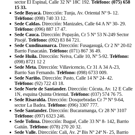
sector El Espinal, Calle 32 Nº 18C 192.
Teléfono: (075) 658
15 33.
Sede Boyacá.
Dirección: Tunja, Av. Oriental Nº 9- 12.
Teléfono:
(098) 740 33 12.
Sede Caldas.
Dirección: Manizales, Calle 64 A Nº 30- 29.
Teléfono:
(096) 887 17 47.
Sede Cauca.
Dirección: Popayán, Cr 5 Nº 53 N-249 Sector
Pisojé.
Teléfono:
(092) 83 84 721.
Sede Cundinamarca.
Dirección: Fusagasugá, Cr 2 Nº 20-02
Barrio Fusacatán.
Teléfono:
(071) 867 36 49.
Sede Huila.
Dirección: Neiva, Calle 10, Nº 5-92.
Teléfono:
(098) 8721 12 2
Sede Meta.
Dirección: Villavicencio, Cr 31 A 34 A-23,
Barrio San Fernando.
Teléfono:
(098) 6733 009.
Sede Nariño.
Dirección: Pasto, Calle 14 Nº 24- 42.
Teléfono:
(92) 722 43 18.
Sede Norte de Santander.
Dirección: Cúcuta, Av. 12 E Calle
1N, esquina Quinta Oriental.
Teléfono:
(037) 574 76 75.
Sede Risaralda.
Dirección: Dosquebradas Cr 7ª Nº 9-64,
sector La Badea.
Teléfono:
(096) 3307 777.
Sede Santander.
Dirección: Bucaramanga, Cr 28 Nº 3107
Teléfono:
(097) 6323 246.
Sede Tolima.
Dirección: Ibagué, Calle 33 Nº 8- 142, Barrio
Gaitán.
Teléfono:
(078) 270 20 32.
Sede Valle.
Dirección: Cali, Av. 2ª Bis Nº 24ª N- 25, Barrio