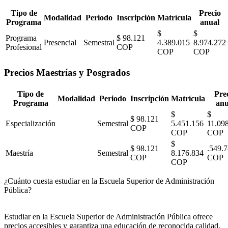
Tipo de
Precio
Modalidad
Periodo
Inscripción
Matrícula
Programa
anual
$
$
Programa
$ 98.121
Presencial
Semestral
4.389.015
8.974.272
Profesional
COP
COP
COP
Precios Maestrías y Posgrados
Tipo de
Pre
Modalidad
Periodo
Inscripción
Matrícula
Programa
anu
$
$
$ 98.121
Especialización
Semestral
5.451.156
11.09
COP
COP
COP
$
$ 98.121
.549.
Maestría
Semestral
8.176.834
COP
COP
COP
¿Cuánto cuesta estudiar en la Escuela Superior de Administración
Pública?
Estudiar en la Escuela Superior de Administración Pública ofrece
precios accesibles y garantiza una educación de reconocida calidad.