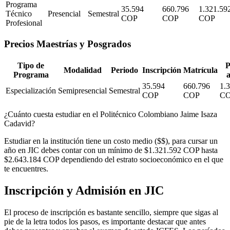
Programa
35.594
660.796
1.321.59
Técnico
Presencial
Semestral
COP
COP
COP
Profesional
Precios Maestrías y Posgrados
Tipo de
P
Modalidad
Periodo
Inscripción
Matrícula
Programa
35.594
660.796
1.
Especialización
Semipresencial
Semestral
COP
COP
C
¿Cuánto cuesta estudiar en el Politécnico Colombiano Jaime Isaza
Cadavid?
Estudiar en la institución tiene un costo medio ($$), para cursar un
año en JIC debes contar con un mínimo de $1.321.592 COP hasta
$2.643.184 COP dependiendo del estrato socioeconómico en el que
te encuentres
.
Inscripción y Admisión en JIC
El proceso de inscripción es bastante sencillo, siempre que sigas al
pie de la letra todos los pasos, es importante destacar que antes