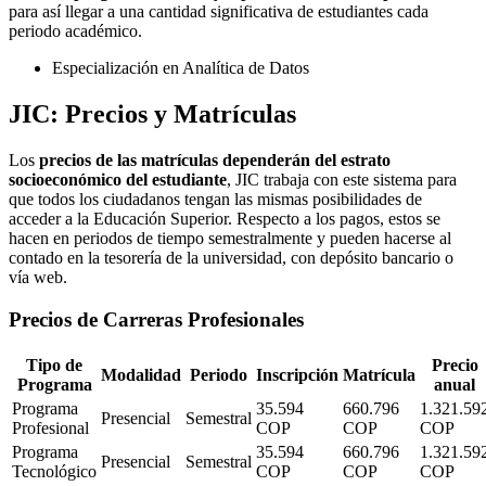
para así llegar a una cantidad significativa de estudiantes cada
periodo académico.
Especialización en Analítica de Datos
JIC: Precios y Matrículas
Los
precios de las matrículas dependerán del estrato
socioeconómico del estudiante
, JIC trabaja con este sistema para
que todos los ciudadanos tengan las mismas posibilidades de
acceder a la Educación Superior. Respecto a los pagos, estos se
hacen en periodos de tiempo semestralmente y pueden hacerse al
contado en la tesorería de la universidad, con depósito bancario o
vía web.
Precios de Carreras Profesionales
Tipo de
Precio
Modalidad
Periodo
Inscripción
Matrícula
Programa
anual
Programa
35.594
660.796
1.321.59
Presencial
Semestral
Profesional
COP
COP
COP
Programa
35.594
660.796
1.321.59
Presencial
Semestral
Tecnológico
COP
COP
COP