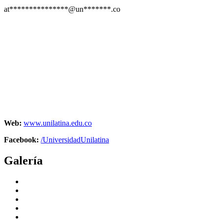
at***************@un*******.co
Web:
www.unilatina.edu.co
Facebook:
/UniversidadUnilatina
Galería