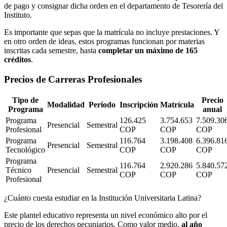
de pago y consignar dicha orden en el departamento de Tesorería del
Instituto.
Es importante que sepas que la matrícula no incluye prestaciones. Y
en otro orden de ideas, estos programas funcionan por materias
inscritas cada semestre, hasta
completar un máximo de 165
créditos
.
Precios de Carreras Profesionales
Tipo de
Precio
Modalidad
Periodo
Inscripción
Matrícula
Programa
anual
Programa
126.425
3.754.653
7.509.30
Presencial
Semestral
Profesional
COP
COP
COP
Programa
116.764
3.198.408
6.396.81
Presencial
Semestral
Tecnológico
COP
COP
COP
Programa
116.764
2.920.286
5.840.57
Técnico
Presencial
Semestral
COP
COP
COP
Profesional
¿Cuánto cuesta estudiar en la Institución Universitaria Latina?
Este plantel educativo representa un nivel económico alto por el
precio de los derechos pecuniarios. Como valor medio,
al año