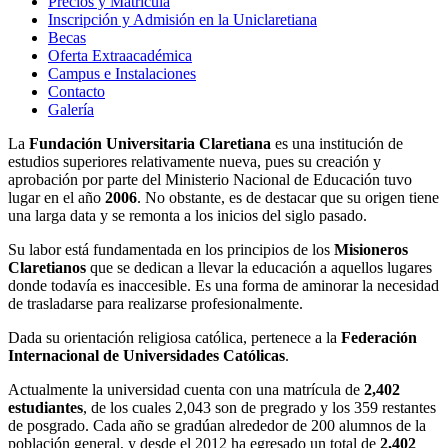
Precios y Matrícula
Inscripción y Admisión en la Uniclaretiana
Becas
Oferta Extraacadémica
Campus e Instalaciones
Contacto
Galería
La
Fundación Universitaria Claretiana
es una institución de
estudios superiores relativamente nueva, pues su creación y
aprobación por parte del Ministerio Nacional de Educación tuvo
lugar en el año
2006
. No obstante, es de destacar que su origen tiene
una larga data y se remonta a los inicios del siglo pasado.
Su labor está fundamentada en los principios de los
Misioneros
Claretianos
que se dedican a llevar la educación a aquellos lugares
donde todavía es inaccesible. Es una forma de aminorar la necesidad
de trasladarse para realizarse profesionalmente.
Dada su orientación religiosa católica, pertenece a la
Federación
Internacional de Universidades Católicas
.
Actualmente la universidad cuenta con una matrícula de
2,402
estudiantes
, de los cuales 2,043 son de pregrado y los 359 restantes
de posgrado. Cada año se gradúan alrededor de 200 alumnos de la
población general, y desde el 2012 ha egresado un total de
2,402