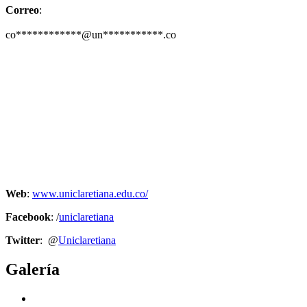
Correo
:
co************@un***********.co
Web
:
www.uniclaretiana.edu.co/
Facebook
:
/
uniclaretiana
Twitter
: @
Uniclaretiana
Galería