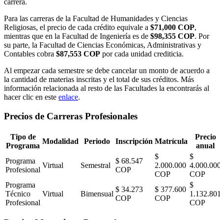
carrera.
Para las carreras de la Facultad de Humanidades y Ciencias
Religiosas, el precio de cada crédito equivale a
$71,000 COP
,
mientras que en la Facultad de Ingeniería es de
$98,355 COP
. Por
su parte, la Facultad de Ciencias Económicas, Administrativas y
Contables cobra
$87,553 COP
por cada unidad crediticia.
Al empezar cada semestre se debe cancelar un monto de acuerdo a
la cantidad de materias inscritas y el total de sus créditos. Más
información relacionada al resto de las Facultades la encontrarás al
hacer clic en este
enlace
.
Precios de Carreras Profesionales
Tipo de
Precio
Modalidad
Periodo
Inscripción
Matrícula
Programa
anual
$
$
Programa
$ 68.547
Virtual
Semestral
2.000.000
4.000.00
Profesional
COP
COP
COP
Programa
$
$ 34.273
$ 377.600
Técnico
Virtual
Bimensual
1.132.80
COP
COP
Profesional
COP