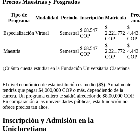
Precios Maestrías y Posgrados
Tipo de
Prec
Modalidad
Periodo
Inscripción
Matrícula
Programa
anu
$
$
$ 68.547
Especialización
Virtual
Semestral
2.221.772
4.443
COP
COP
COP
$
$
$ 68.547
Maestría
Semestral
2.221.772
4.443
COP
COP
COP
¿Cuánto cuesta estudiar en la Fundación Universitaria Claretiana
El nivel económico de esta institución es medio ($$). Anualmente
tendrás que pagar $4,000,000 COP o más, dependiendo de la
carrera. Un programa entero te saldrá alrededor de $8,00,000 COP.
En comparación a las universidades públicas, esta fundación no
ofrece precios tan altos.
Inscripción y Admisión en la
Uniclaretiana