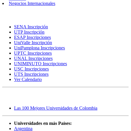
Negocios Internacionales
Inscripciones
SENA Inscripción
UTP Inscripción
ESAP Inscripciones
UniValle Inscripción
UniPamplona Inscripciones
UPTC Inscripciones
UNAL Inscripciones
UNIMINUTO Inscripciones
USC Inscripciones
UTS Inscripciones
Ver Calendario
Rankings
Las 100 Mejores Universidades de Colombia
Universidades en más Países:
Argentina