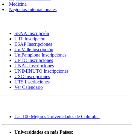
Medicina
Negocios Internacionales
Inscripciones
SENA Inscripción
UTP Inscripción
ESAP Inscripciones
UniValle Inscripción
UniPamplona Inscripciones
UPTC Inscripciones
UNAL Inscripciones
UNIMINUTO Inscripciones
USC Inscripciones
UTS Inscripciones
Ver Calendario
Rankings
Las 100 Mejores Universidades de Colombia
Universidades en más Países: