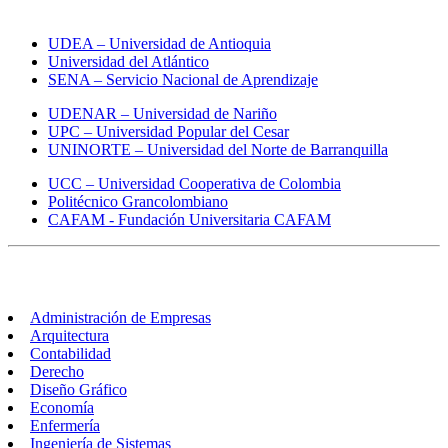
universidades en Colombia
UDEA – Universidad de Antioquia
Universidad del Atlántico
SENA – Servicio Nacional de Aprendizaje
UDENAR – Universidad de Nariño
UPC – Universidad Popular del Cesar
UNINORTE – Universidad del Norte de Barranquilla
UCC – Universidad Cooperativa de Colombia
Politécnico Grancolombiano
CAFAM - Fundación Universitaria CAFAM
Carreras
Administración de Empresas
Arquitectura
Contabilidad
Derecho
Diseño Gráfico
Economía
Enfermería
Ingeniería de Sistemas